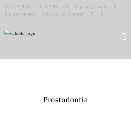
214 849 075
917 647 274
geral@schreiner.pt
Encontra-nos
Pedido de Consulta
Prostodontia