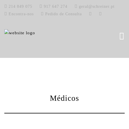
214 849 075
917 647 274
geral@schreiner.pt
Encontra-nos
Pedido de Consulta
Médicos