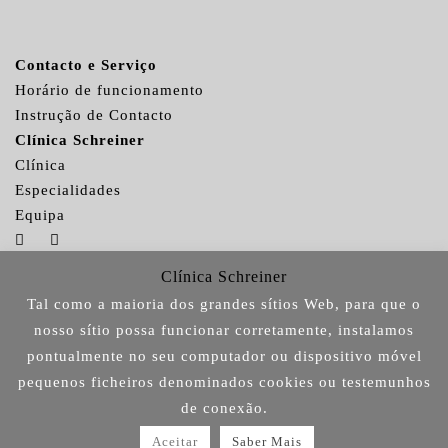
Contacto e Serviço
Horário de funcionamento
Instrução de Contacto
Clínica Schreiner
Clínica
Especialidades
Equipa
Clínica Schreiner
Tal como a maioria dos grandes sítios Web, para que o
Clínica Schreiner © 2026
nosso sítio possa funcionar corretamente, instalamos
pontualmente no seu computador ou dispositivo móvel
by
GENIUM IT.Solutions
pequenos ficheiros denominados cookies ou testemunhos
de conexão.
Aceitar
Saber Mais