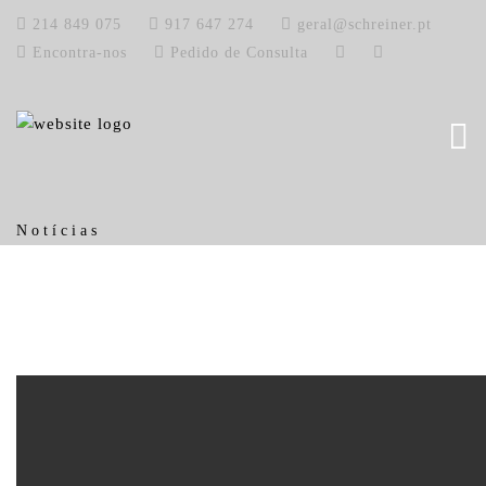
214 849 075
917 647 274
geral@schreiner.pt
Encontra-nos
Pedido de Consulta
Notícias