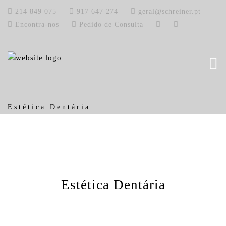
214 849 075
917 647 274
geral@schreiner.pt
Encontra-nos
Pedido de Consulta
Estética Dentária
Estética Dentária